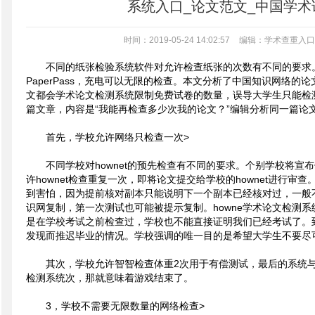
系统入口_论文范文_中国学术
时间：2019-05-24 14:02:57
编辑：学术查重入口
不同的纸张检验系统软件对允许检查纸张的次数有不同的要求。
PaperPass，充电可以无限的检查。本文分析了中国知识网络
文都会学术论文检测系统限制免费试卷的数量，误导大学生只能检
篇文章，内容是“我能再检查多少次我的论文？”编辑分析同一篇论
首先，学校允许网络只检查一次>
不同学校对hownet的预先检查有不同的要求。个别学校将宣布
许hownet检查重复一次，即将论文提交给学校的hownet进行
到害怕，因为提前核对副本只能说明下一个副本已经核对过，一般
识网复制，第一次测试也可能被提示复制。howne学术论文检测系
是在学校考试之前检查过，学校也不能直接证明我们已经考试了。
发现而推迟毕业的情况。学校强调的唯一目的是希望大学生不要尽可能
其次，学校允许智智检查体重2次用于有偿测试，最后的系统
检测系统次，那就意味着游戏结束了。
3，学校不需要无限数量的网络检查>