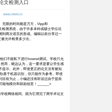
论文检测入口
www.cnkiid.cn
无限的时间都是万方，Vipp和
的论文检测系统，由于许多本科或硕士学位论
测到两次谣言的形成。编辑以前分享过一
文被允许检查多少次。
他们不能私下进行hownet测试。学校只允
审查。然而，晓边认为，这一要求是要让学生感
不提示。此外，即使更正的论文没有被知
统t基于机器识别，但只能作为参考。即使
到目前为止，小编还没有听说过由于提前
地模仿和鼓励创意！______>
与学校网络相同。因为它用完了两学术论文