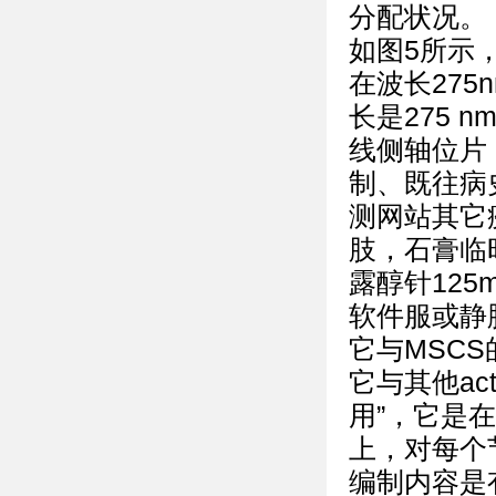
分配状况。
如图5所示
在波长27
长是275
线侧轴位片
制、既往病
测网站其它
肢，石膏临
露醇针125
软件服或静
它与MSCS的
它与其他act
用”，它是在Ora
上，对每个
编制内容是