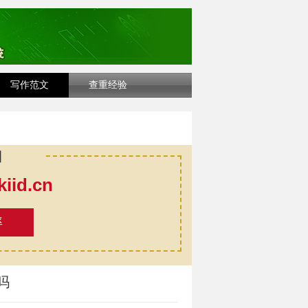
写作范文
查重经验
口
id.cn
率
吗