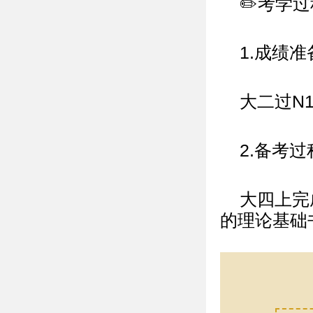
✏️考学过
1.成绩准
大二过N
2.备考过
大四上完
的理论基础