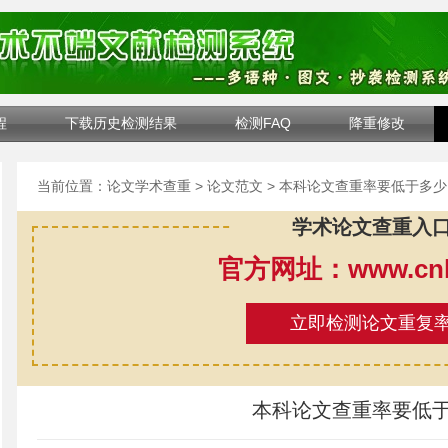
程
下载历史检测结果
检测FAQ
降重修改
当前位置：
论文学术查重
>
论文范文
> 本科论文查重率要低于多少
学术论文查重入
官方网址：www.cnki
立即检测论文重复
本科论文查重率要低