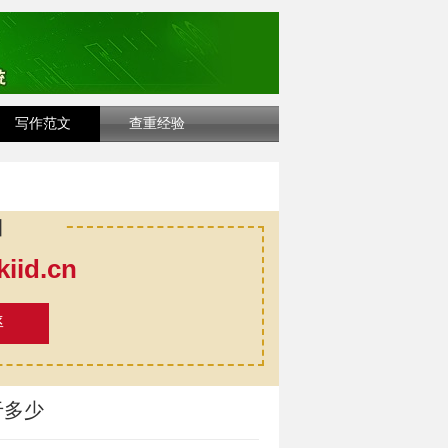
写作范文
查重经验
口
id.cn
率
于多少